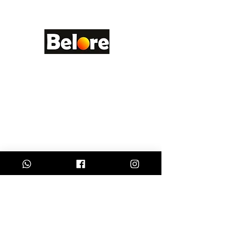
Belore
Rua Carolina Beatriz Zem de Cristo - Rio
Branco do Sul Paraná CEP:
83540-000
Horário de Atendimento
Segunda a Sexta das
9h às 18h
Siga nas redes sociais
Contatos
(41) 99726-0559